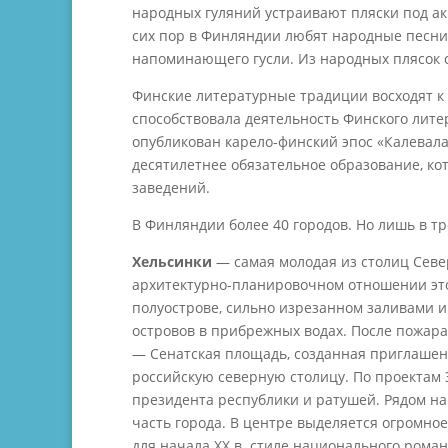
народных гуляний устраивают пляски под а
сих пор в Финляндии любят народные песни
напоминающего гусли. Из народных плясок с
Финские литературные традиции восходят к 
способствовала деятельность Финского литер
опубликован карело-финский эпос «Калевал
десятилетнее обязательное образование, ко
заведений.
В Финляндии более 40 городов. Но лишь в тр
Хельсинки
— самая молодая из столиц Севе
архитектурно-планировочном отношении это
полуострове, сильно изрезанном заливами 
островов в прибрежных водах. После пожара
— Сенатская площадь, созданная приглашен
российскую северную столицу. По проектам
президента республики и ратушей. Рядом н
часть города. В центре выделяется огромное
для начала XX в. стиле национального рома