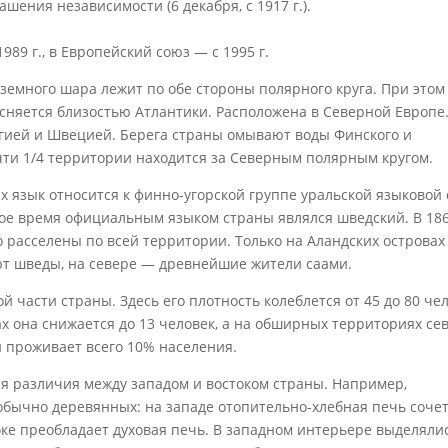
шения независимости (6 декабря, с 1917 г.).
989 г., в Европейский союз — с 1995 г.
земного шара лежит по обе стороны полярного круга. При этом
ясняется близостью Атлантики. Расположена в Северной Европе
егией и Швецией. Берега страны омывают воды Финского и
чти 1/4 территории находится за Северным полярным кругом.
 язык относится к финно-угорской группе уральской языковой 
гое время официальным языком страны являлся шведский. В 1863
расселены по всей территории. Только на Аландских островах 
т шведы, на севере — древнейшие жители саами.
й части страны. Здесь его плотность колеблется от 45 до 80 че
х она снижается до 13 человек, а на обширных территориях се
ли проживает всего 10% населения.
я различия между западом и востоком страны. Например,
обычно деревянных: на западе отопительно-хлебная печь соче
оке преобладает духовая печь. В западном интерьере выделяли