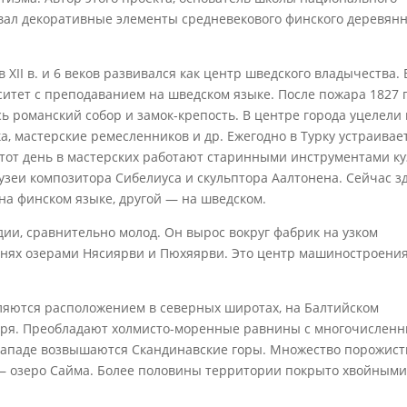
вал декоративные элементы средневекового финского деревянн
в XII в. и 6 веков развивался как центр шведского владычества. 
ситет с преподаванием на шведском языке. После пожара 1827 г
сь романский собор и замок-крепость. В центре города уцелели 
ка, мастерские ремесленников и др. Ежегодно в Турку устраивае
тот день в мастерских работают старинными инструментами ку
узеи композитора Сибелиуса и скульптора Аалтонена. Сейчас з
на финском языке, другой — на шведском.
дии, сравнительно молод. Он вырос вокруг фабрик на узком
нях озерами Нясиярви и Пюхяярви. Это центр машиностроения
яются расположением в северных широтах, на Балтийском
моря. Преобладают холмисто-моренные равнины с многочислен
западе возвышаются Скандинавские горы. Множество порожист
х — озеро Сайма. Более половины территории покрыто хвойными