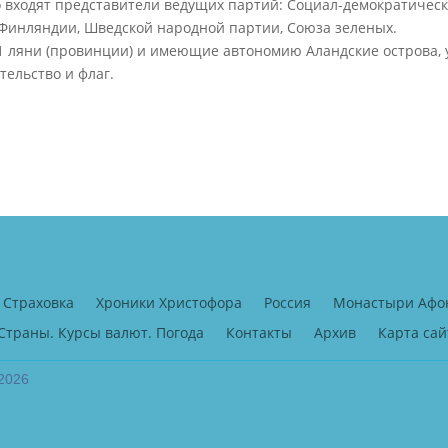
о входят представители ведущих партий: Социал-демократическ
Финляндии, Шведской народной партии, Союза зеленых.
 ляни (провинции) и имеющие автономию Аландские острова, 
тельство и флаг.
Страховка
Хроники Христофора
Россия
Монастыри Афо
Страны. Курсы валют. Погода
Контакты
Архив
Карта сай
2026