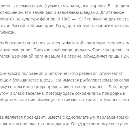
елились племена сумь (суоми), смь, западные карелы. В середине
х отношений, эти земли были завоеваны шведами. Длительное
чаток на культуру финнов. В 1809 — 1917 гг. Финляндия со ст
состав Российской империи. Государственную независимость п
убликой.
ем большинство из них — члены Финской евангелическо-лютер
зации выступает Финская свободная церковь. Финская правосл
ателей церковной организацией в стране, объединяет лишь 1,2
афического положения и исторического развития, отличаются
яющем большинстве шведы, занимается рыболовством (лов салак
ику совсем иного рода представляет север страны — Лапландия
гом и слабо заселена, поэтому здесь сохранились природные
ой деятельностью. Живущие в этих местах саамы и финны заня
ва является президент. Вместе с однопалатным парламентом о
полнительная власть принадлежит Государственному совету, к