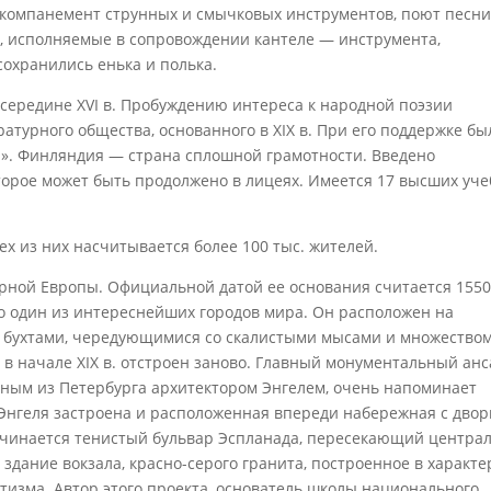
ккомпанемент струнных и смычковых инструментов, поют песни
, исполняемые в сопровождении кантеле — инструмента,
охранились енька и полька.
середине XVI в. Пробуждению интереса к народной поэзии
атурного общества, основанного в XIX в. При его поддержке бы
а». Финляндия — страна сплошной грамотности. Введено
торое может быть продолжено в лицеях. Имеется 17 высших уч
ех из них насчитывается более 100 тыс. жителей.
рной Европы. Официальной датой ее основания считается 1550 
 один из интереснейших городов мира. Он расположен на
и бухтами, чередующимися со скалистыми мысами и множество
 в начале XIX в. отстроен заново. Главный монументальный ан
ным из Петербурга архитектором Энгелем, очень напоминает
 Энгеля застроена и расположенная впереди набережная с дво
ачинается тенистый бульвар Эспланада, пересекающий центра
 здание вокзала, красно-серого гранита, построенное в характ
нтизма. Автор этого проекта, основатель школы национального