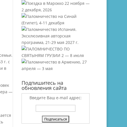
.
семьи.
 г. с
и в
Подпишитесь на
ловек
обновления сайта
вера —
Введите Ваш e-mail адрес:
тается
сь