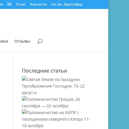
am
ВК
О нас
Контакты
Св. мч. Христофор
овка
Отзывы
Последние статьи