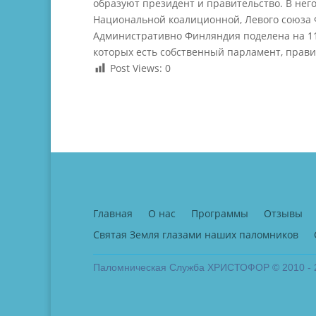
образуют президент и правительство. В нег
Национальной коалиционной, Левого союза 
Административно Финляндия поделена на 11
которых есть собственный парламент, прави
Post Views:
0
Главная
О нас
Программы
Отзывы
Святая Земля глазами наших паломников
Паломническая Служба ХРИСТОФОР © 2010 - 