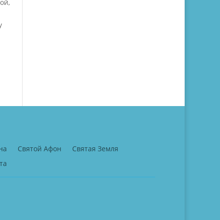
ой,
у
на
Святой Афон
Святая Земля
та