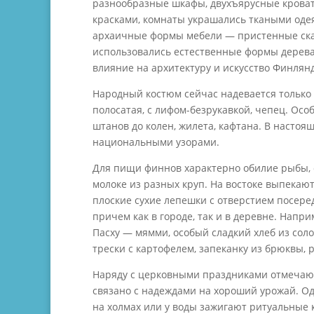
разнообразные шкафы, двухъярусные кроват
красками, комнаты украшались ткаными одея
архаичные формы мебели — пристенные скам
использовались естественные формы дерева,
влияние на архитектуру и искусство Финлянди
Народный костюм сейчас надевается только
полосатая, с лифом-безрукавкой, чепец. Ос
штанов до колен, жилета, кафтана. В насто
национальными узорами.
Для пищи финнов характерно обилие рыбы, 
молоке из разных круп. На востоке выпекают
плоские сухие лепешки с отверстием посер
причем как в городе, так и в деревне. Напр
Пасху — мямми, особый сладкий хлеб из соло
трески с картофелем, запеканку из брюквы, 
Наряду с церковными праздниками отмечают
связано с надеждами на хороший урожай. О
на холмах или у воды зажигают ритуальные 