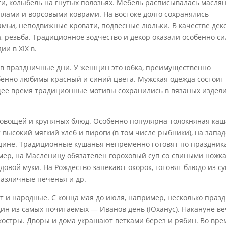
и, колыбель на гнутых полозьях. Мебель расписывалась масля
лами и ворсовыми коврами. На востоке долго сохранялись
ьи, неподвижные кровати, подвесные люльки. В качестве дек
 резьба. Традиционное зодчество и декор оказали особенно с
и в XIX в.
 в праздничные дни. У женщин это юбка, преимущественно
обенно любимы красный и синий цвета. Мужская одежда состоит
ящее время традиционные мотивы сохранились в вязаных издели
овощей и крупяных блюд. Особенно популярна толокняная каш
 высокий мягкий хлеб и пироги (в том числе рыбники), на запа
едине. Традиционные кушанья непременно готовят по праздник
имер, на Масленицу обязателен гороховый суп со свиными ножка
довой муки. На Рождество запекают окорок, готовят блюдо из с
различные печенья и др.
 и народные. С конца мая до июля, например, несколько праз
дин из самых почитаемых — Иванов день (Юханус). Накануне в
костры. Дворы и дома украшают ветками берез и рябин. Во вре