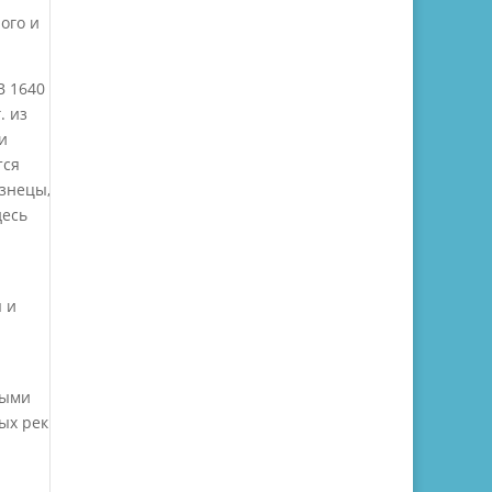
ого и
В 1640
. из
и
тся
знецы,
десь
 и
ными
ых рек