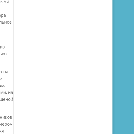
ными
ора
ильное
 из
ях с
а на
де —
ам,
ми, на
ушеной
дников
ечером
мя