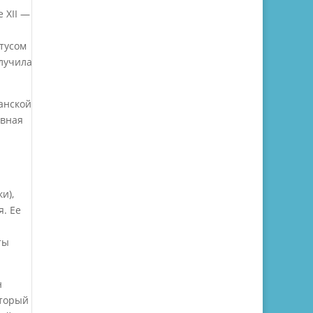
 XII —
атусом
олучила
анской
авная
%
и),
. Ее
ты
н
оторый