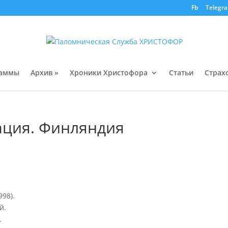
Fb
Telegr
раммы
Архив »
Хроники Христофора
Статьи
Страх
ция. Финляндия
998).
й.
.