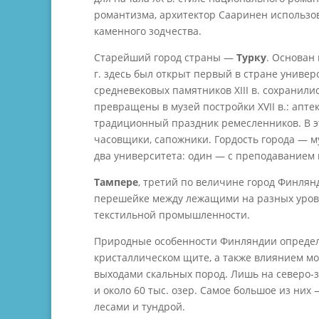
романтизма, архитектор Сааринен использо
каменного зодчества.
Старейший город страны —
Турку
. Основан 
г. здесь был открыт первый в стране универ
средневековых памятников XIII в. сохранили
превращены в музей постройки XVII в.: апте
традиционный праздник ремесленников. В э
часовщики, сапожники. Гордость города — м
два университета: один — с преподаванием 
Тампере
, третий по величине город Финлян
перешейке между лежащими на разных уров
текстильной промышленности.
Природные особенности Финляндии определ
кристаллическом щите, а также влиянием 
выходами скальных пород. Лишь на северо-
и около 60 тыс. озер. Самое большое из ни
лесами и тундрой.