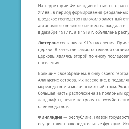
На территории Финляндии в I тыс. н. э. расс
XIV вв., в период формирования феодальны
шведское господство наложило заметный отпе
автономного великого княжества входила в 
в декабре 1917 г., а в 1919 г. объявлена респ
Лютеране
составляют 91% населения. Прич
церкви. В качестве самостоятельной органи
церковь, являясь второй по числу последов
населения.
Большим своеобразием, в силу своего геогр
Аландские острова. Их население, в подавл
мореходством и молочным хозяйством. Экзот
большая часть расположена за полярным кру
ландшафты, почти не тронутые хозяйственн
оленеводством.
Финляндия
— республика. Главой государст
осуществляет законодательные функции. Ис