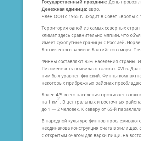
Государственный праздник:
День провозгла
Денежная единица:
евро.
Член ООН с 1955 г. Входит в Совет Европы с 1
Территория одной из самых северных стран 
климат здесь сравнительно мягкий, что объ
Имеет сухопутные границы с Россией, Норв
Ботнического заливов Балтийского моря. По
Финны составляют 93% населения страны. Их
Письменность появилась только с XVI в. Дол
ним был уравнен финский. Финны компактно 
некоторых прибрежных районах преобладаю
Более 4/5 всего населения проживает в южно
2
на 1 км
. В центральных и восточных района
до 1 — 2 человек. К северу от 65-й паралле
В народной культуре финнов прослеживаютс
неодинакова конструкция очага в жилищах, 
с открытым очагом для варки пищи, на вост