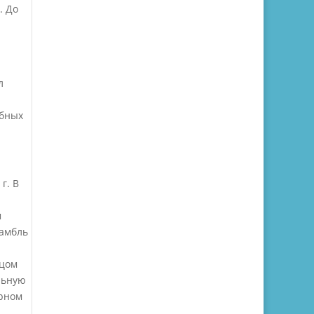
. До
л
ебных
г. В
м
самбль
рцом
льную
ерном