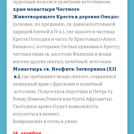
чудесным поясом и целебным источником;
храм монастыря Честного
Животворящего Креста в деревне Омодо
с
(основан, по преданию, св. равноапостольной
царицей Еленой в IV в.), где хранятся частица
Креста Господня и часть Уз Христовых («Агиос
Канавос»), которыми Он был привязан к Кресту;
честная глава св. апостола Филиппа и мощи
многих других святых; целебный источник.
Монастырь св. Неофита-Затворника (ХII
в.)
,
где пребывают мощи святого, сохранился
пещерный храм с фресками и целебный
источник. Полуостров Акротири и Петра ту
Ромиу (Камень Ромеев или бухта Афродиты).
Свободное время (
будет возможность
искупаться в заливе
).
Возвращение в отель и ужин.
14 октября,