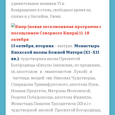
удивительные мозаики VI в.
Возвращение в отель, свободное время на
пляже и у бассейна. Ужин.
13 октября, вторник
– завтрак.
Монастырь
Киккской иконы Божией Матери (XI–ХII
вв.)
:
чудотворная икона Пресвятой
Богородицы «Елеуса» (написана, по преданию,
св. апостолом и евангелистом Лукой) и
частицы мощей свв. Николая Чудотворца,
Спиридона Тримифунтского, апостола Луки,
Иоанна Предтечи, Матроны Московской,
Георгия Победоносца, апостола Филиппа.
Монастырь Панагия Троодитисса (XII в.) с
чудотворной иконой Пресвятой Богородицы,