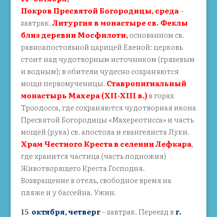
Покров Пресвятой Богородицы, среда
–
завтрак.
Литургия в
монастыре св. Феклы
близ деревни Мосфилоти,
основанном св.
равноапостольной царицей Еленой: церковь
стоит над чудотворным источником (грязевым
и водным); в обители чудесно сохраняются
мощи первомученицы.
Ставропигиальный
монастырь Махера (XII-XIII в.)
в горах
Троодосса, где сохраняются чудотворная икона
Пресвятой Богородицы «Махереотисса» и часть
мощей (рука) св. апостола и евангелиста Луки.
Храм Честного Креста в селении Лефкара
,
где хранится частица (часть подножия)
Животворящего Креста Господня.
Возвращение в отель, свободное время на
пляже и у бассейна. Ужин.
15
октября, четверг
– завтрак. Переезд в
г.