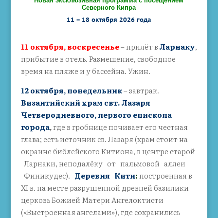
Новая эксклюзивная программа с посещением
Северного Кипра
11 – 18 октября 2026 года
11 октября, воскресенье
– прилёт в
Л
арнаку
,
прибытие в отель. Размещение, свободное
время на пляже и у бассейна. Ужин.
12 октября, понедельник
– завтрак.
Византийский
храм свт. Лазаря
Четверодневного, первого епископа
города
,
где в гробнице почивает его честная
глава; есть источник св. Лазаря (храм стоит на
окраине библейского Китиона, в центре старой
Ларнаки, неподалёку от пальмовой аллеи
Финикудес).
Деревня Кити
:
построенная в
XI в. на месте разрушенной древней базилики
церковь Божией Матери Ангелоктисти
(«Выстроенная ангелами»), где сохранились