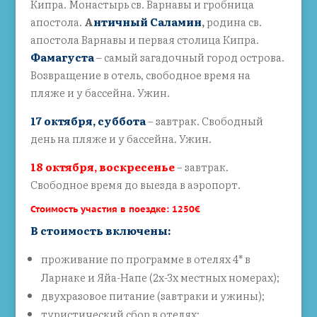
Кипра. Монастырь св. Варнавы и гробница
апостола.
А
нтичный Саламин
,
родина св.
апостола Варнавы и первая столица Кипра.
Фамагуста
– самый загадочный город острова.
Возвращение в отель, свободное время на
пляже и у бассейна. Ужин.
17 октября, суббота
– завтрак. Свободный
день на пляже и у бассейна. Ужин.
18 октября, воскресенье
– завтрак.
Свободное время до выезда в аэропорт.
Стоимость
участия в поездке: 1250€
В стоимость включены:
проживание по программе в отелях 4* в
Ларнаке и Яйа-Напе (2х-3х местных номерах);
двухразовое питание (завтраки и ужины);
туристический сбор в отелях;