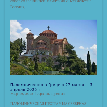
собор со звонницей, памятник «Тысячелетие
России»,...
Паломничество в Грецию 27 марта – 3
апреля 2025 г.
Мар 19, 2025
|
Архив
,
Греция
ПАЛОМНИЧЕСКАЯ ПРОГРАММА СЕВЕРНАЯ