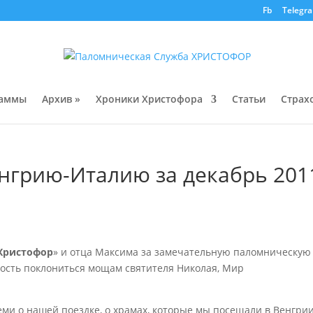
Fb
Telegr
раммы
Архив »
Хроники Христофора
Статьи
Страх
енгрию-Италию за декабрь 201
Христофор
» и отца Максима за замечательную паломническую
жность поклониться мощам святителя Николая, Мир
ми о нашей поездке, о храмах, которые мы посещали в Венгрии