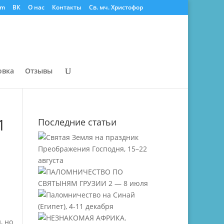
am
ВК
О нас
Контакты
Св. мч. Христофор
овка
Отзывы
1
Последние статьи
, но