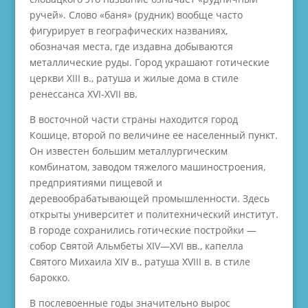
ручей». Слово «баня» (рудник) вообще часто
фигурирует в географических названиях,
обозначая места, где издавна добываются
металлические руды. Город украшают готические
церкви XIII в., ратуша и жилые дома в стиле
ренессанса ХVI-XVII вв.
В восточной части страны находится город
Кошице, второй по величине ее населенный пункт.
Он известен большим металлургическим
комбинатом, заводом тяжелого машиностроения,
предприятиями пищевой и
деревообрабатывающей промышленности. Здесь
открыты университет и политехнический институт.
В городе сохранились готические постройки —
собор Святой Альмбеты XIV—XVI вв., капелла
Святого Михаила XIV в., ратуша XVIII в. в стиле
барокко.
В послевоенные годы значительно вырос