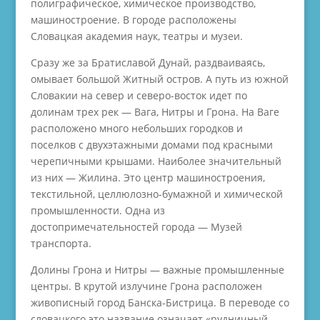
полиграфическое, химическое производство,
машиностроение. В городе расположены
Словацкая академия наук, театры и музеи.
Сразу же за Братиславой Дунай, раздваиваясь,
омывает большой Житный остров. А путь из южной
Словакии на север и северо-восток идет по
долинам трех рек — Вага, Нитры и Грона. На Ваге
расположено много небольших городков и
поселков с двухэтажными домами под красными
черепичными крышами. Наиболее значительный
из них — Жилина. Это центр машиностроения,
текстильной, целлюлозно-бумажной и химической
промышленности. Одна из
достопримечательностей города — Музей
транспорта.
Долины Грона и Нитры — важные промышленные
центры. В крутой излучине Грона расположен
живописный город Банска-Бистрица. В переводе со
словацкого это название означает «рудничный