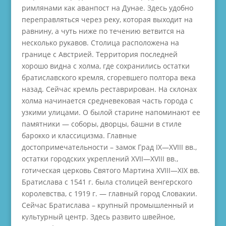
римлянами как аванпост на Дунае. Здесь удобно
переправляться через реку, которая выходит на
равнину, а чуть ниже по течению ветвится на
несколько рукавов. Столица расположена на
границе с Австрией. Территория последней
хорошо видна с холма, где сохранились остатки
братиславского кремля, сгоревшего полтора века
назад. Сейчас кремль реставрирован. На склонах
холма начинается средневековая часть города с
узкими улицами. О былой старине напоминают ее
памятники — соборы, дворцы, башни в стиле
барокко и классицизма. Главные
достопримечательности – замок Град IX—XVIII вв.,
остатки городских укреплений XVII—XVIII вв.,
готическая церковь Святого Мартина XVIII—XIX вв.
Братислава с 1541 г. была столицей венгерского
королевства, с 1919 г. — главный город Словакии.
Сейчас Братислава – крупный промышленный и
культурный центр. Здесь развито швейное,