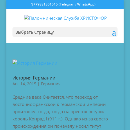
‎+79881301515 (Telegram, WhatsApp)
Выбрать Страницу
История Германии
Авг 14, 2015
|
Германия
Средние века Считается, что переход от
восточнофранкской к германской империи
произошел тогда, когда на престол вступил
король Конрад I (911 г.). Однако из-за своего
происхождения он поначалу носил титут