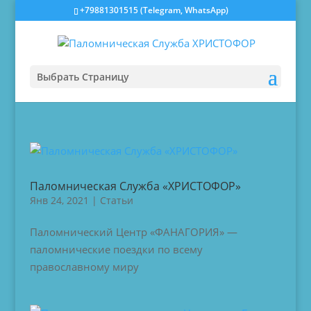
‎+79881301515 (Telegram, WhatsApp)
Выбрать Страницу
Паломническая Служба «ХРИСТОФОР»
Янв 24, 2021
|
Статьи
Паломнический Центр «ФАНАГОРИЯ» —
паломнические поездки по всему
православному миру